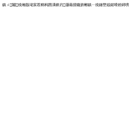
鎮ㄨ闂殑缃戠珯宸茬粡杩囨湡锛岃灏藉揩鑱旂郴鎮ㄧ殑鏈嶅姟鍟嗗姙鐞嗙画璐�!<