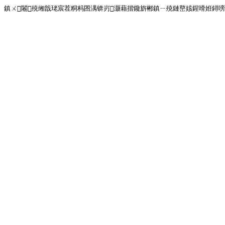
鎮ㄨ闂殑缃戠珯宸茬粡杩囨湡锛岃灏藉揩鑱旂郴鎮ㄧ殑鏈嶅姟鍟嗗姙鐞嗙画璐�!<